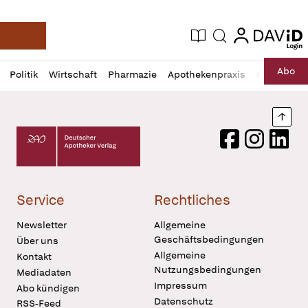
login
login
Aktuelle Ausgabe
Suche
Deutsche Apotheker Zeitung
Profil
Daz
Abo
Politik
Wirtschaft
Pharmazie
Apothekenpraxis
Recht
Sp
öffnen
Pur
Abo
öffnen
Nach
Deutscher Apotheker Verlag Logo
Facebook
Instagram
LinkedI
Service
Rechtliches
Newsletter
Allgemeine
Geschäftsbedingungen
Über uns
Allgemeine
Kontakt
Nutzungsbedingungen
Mediadaten
Impressum
Abo kündigen
Datenschutz
RSS-Feed