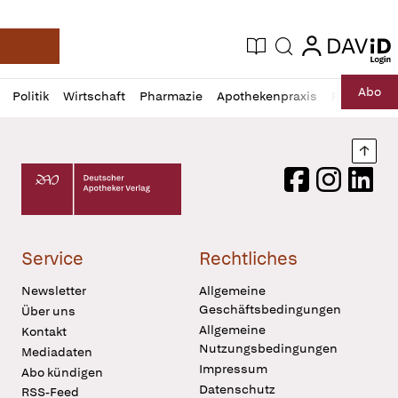
login
login
Aktuelle Ausgabe
Suche
Deutsche Apotheker Zeitung
Profil
Daz
Abo
Politik
Wirtschaft
Pharmazie
Apothekenpraxis
Recht
Sp
öffnen
Pur
Abo
öffnen
Nach
Deutscher Apotheker Verlag Logo
Facebook
Instagram
LinkedI
Service
Rechtliches
Newsletter
Allgemeine
Geschäftsbedingungen
Über uns
Allgemeine
Kontakt
Nutzungsbedingungen
Mediadaten
Impressum
Abo kündigen
Datenschutz
RSS-Feed