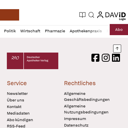
login
login
Aktuelle Ausgabe
Suche
Deutsche Apotheker Zeitung
Profil
Daz
Abo
Politik
Wirtschaft
Pharmazie
Apothekenpraxis
Recht
Sp
öffnen
Pur
Abo
öffnen
Nach
Deutscher Apotheker Verlag Logo
Facebook
Instagram
LinkedI
Service
Rechtliches
Newsletter
Allgemeine
Geschäftsbedingungen
Über uns
Allgemeine
Kontakt
Nutzungsbedingungen
Mediadaten
Impressum
Abo kündigen
Datenschutz
RSS-Feed