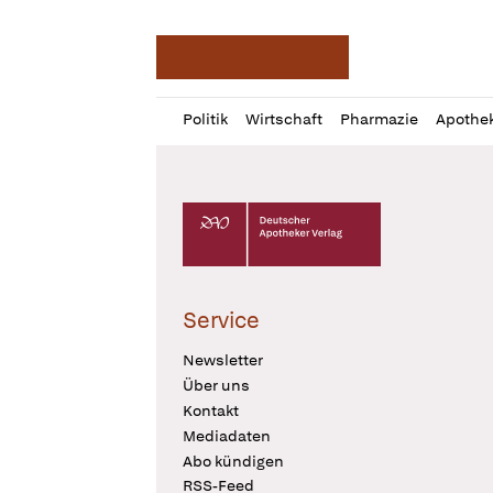
Deutsche Apotheker Ze
Profil
Daz
Politik
Wirtschaft
Pharmazie
Apothe
öffnen
Pur
Abo
öffnen
Deutscher Apotheker Verlag Logo
Service
Newsletter
Über uns
Kontakt
Mediadaten
Abo kündigen
RSS-Feed