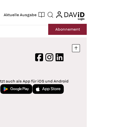
ogin
login
Aktuelle Ausgabe
Suche
Abo
nnement
Nach oben springen
Facebook
Instagram
LinkedIn
tzt auch als App für iOS und Android
Jetzt bei Google Play
Laden im App Store