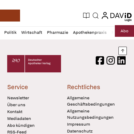
login
login
Aktuelle Ausgabe
Suche
Deutsche Apotheker Zeitung
Profil
Daz
Abo
Politik
Wirtschaft
Pharmazie
Apothekenpraxis
Recht
Sp
öffnen
Pur
Abo
öffnen
Nach
Deutscher Apotheker Verlag Logo
Facebook
Instagram
LinkedI
Service
Rechtliches
Newsletter
Allgemeine
Geschäftsbedingungen
Über uns
Allgemeine
Kontakt
Nutzungsbedingungen
Mediadaten
Impressum
Abo kündigen
Datenschutz
RSS-Feed