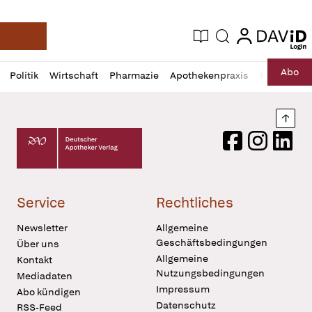
login
login
Aktuelle Ausgabe
Suche
Deutsche Apotheker Zeitung
Profil
Daz
Abo
Politik
Wirtschaft
Pharmazie
Apothekenpraxis
Recht
Sp
öffnen
Pur
Abo
öffnen
Nach
Deutscher Apotheker Verlag Logo
Facebook
Instagram
LinkedI
Service
Rechtliches
Newsletter
Allgemeine
Geschäftsbedingungen
Über uns
Allgemeine
Kontakt
Nutzungsbedingungen
Mediadaten
Impressum
Abo kündigen
Datenschutz
RSS-Feed