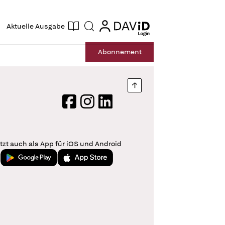
ogin
login
Aktuelle Ausgabe
Suche
Abo
nnement
Nach oben springen
Facebook
Instagram
LinkedIn
tzt auch als App für iOS und Android
Jetzt bei Google Play
Laden im App Store