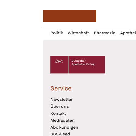
Deutsche Apotheker Ze
Profil
Daz
Politik
Wirtschaft
Pharmazie
Apothe
öffnen
Pur
Abo
öffnen
Deutscher Apotheker Verlag Logo
Service
Newsletter
Über uns
Kontakt
Mediadaten
Abo kündigen
RSS-Feed