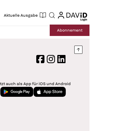
ogin
login
Aktuelle Ausgabe
Suche
Abo
nnement
Nach oben springen
Facebook
Instagram
LinkedIn
tzt auch als App für iOS und Android
Jetzt bei Google Play
Laden im App Store