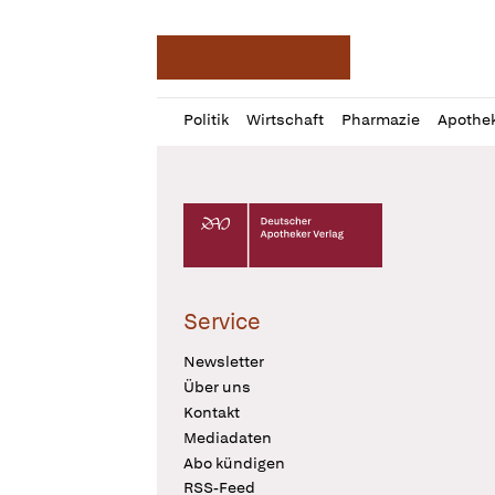
Deutsche Apotheker Ze
Profil
Daz
Politik
Wirtschaft
Pharmazie
Apothe
öffnen
Pur
Abo
öffnen
Deutscher Apotheker Verlag Logo
Service
Newsletter
Über uns
Kontakt
Mediadaten
Abo kündigen
RSS-Feed