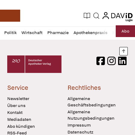
login
login
Aktuelle Ausgabe
Suche
Deutsche Apotheker Zeitung
Profil
Daz
Abo
Politik
Wirtschaft
Pharmazie
Apothekenpraxis
Recht
Sp
öffnen
Pur
Abo
öffnen
Nach
Deutscher Apotheker Verlag Logo
Facebook
Instagram
LinkedI
Service
Rechtliches
Newsletter
Allgemeine
Geschäftsbedingungen
Über uns
Allgemeine
Kontakt
Nutzungsbedingungen
Mediadaten
Impressum
Abo kündigen
Datenschutz
RSS-Feed