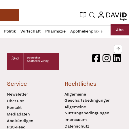
login
login
Aktuelle Ausgabe
Suche
Deutsche Apotheker Zeitung
Profil
Daz
Abo
Politik
Wirtschaft
Pharmazie
Apothekenpraxis
Recht
Sp
öffnen
Pur
Abo
öffnen
Nach
Deutscher Apotheker Verlag Logo
Facebook
Instagram
LinkedI
Service
Rechtliches
Newsletter
Allgemeine
Geschäftsbedingungen
Über uns
Allgemeine
Kontakt
Nutzungsbedingungen
Mediadaten
Impressum
Abo kündigen
Datenschutz
RSS-Feed