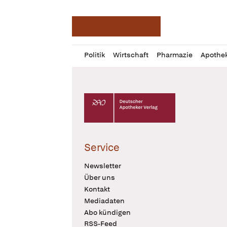
Deutsche Apotheker Ze
Profil
Daz
Politik
Wirtschaft
Pharmazie
Apothe
öffnen
Pur
Abo
öffnen
Deutscher Apotheker Verlag Logo
Service
Newsletter
Über uns
Kontakt
Mediadaten
Abo kündigen
RSS-Feed