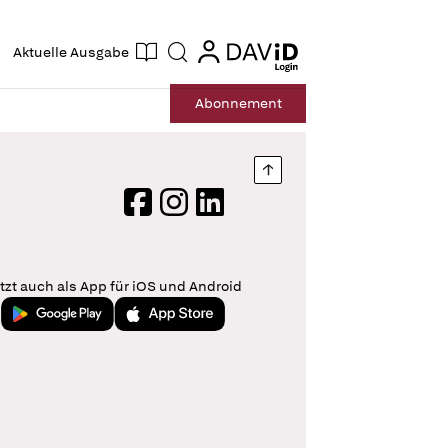
ogin
login
Aktuelle Ausgabe
Suche
Abo
nnement
Nach oben springen
Facebook
Instagram
LinkedIn
tzt auch als App für iOS und Android
Jetzt bei Google Play
Laden im App Store