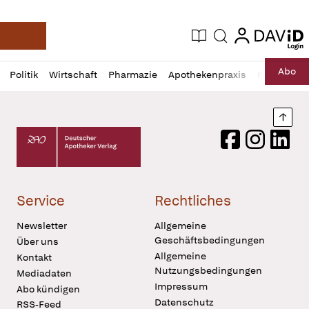
login
login
Aktuelle Ausgabe
Suche
Deutsche Apotheker Zeitung
Profil
Daz
Abo
Politik
Wirtschaft
Pharmazie
Apothekenpraxis
Recht
Sp
öffnen
Pur
Abo
öffnen
Nach
Deutscher Apotheker Verlag Logo
Facebook
Instagram
LinkedI
Service
Rechtliches
Newsletter
Allgemeine
Geschäftsbedingungen
Über uns
Allgemeine
Kontakt
Nutzungsbedingungen
Mediadaten
Impressum
Abo kündigen
Datenschutz
RSS-Feed