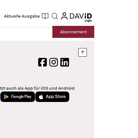
ogin
login
Aktuelle Ausgabe
Suche
Abo
nnement
Nach oben springen
Facebook
Instagram
LinkedIn
tzt auch als App für iOS und Android
Jetzt bei Google Play
Laden im App Store