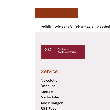
Deutsche Apotheker Ze
Profil
Daz
Politik
Wirtschaft
Pharmazie
Apothe
öffnen
Pur
Abo
öffnen
Deutscher Apotheker Verlag Logo
Service
Newsletter
Über uns
Kontakt
Mediadaten
Abo kündigen
RSS-Feed