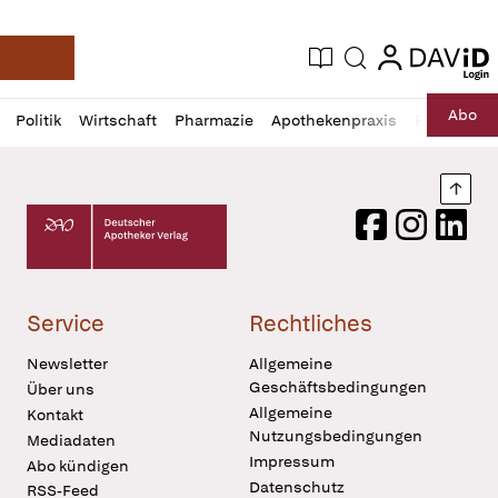
login
login
Aktuelle Ausgabe
Suche
Deutsche Apotheker Zeitung
Profil
Daz
Abo
Politik
Wirtschaft
Pharmazie
Apothekenpraxis
Recht
Sp
öffnen
Pur
Abo
öffnen
Nach
Deutscher Apotheker Verlag Logo
Facebook
Instagram
LinkedI
Service
Rechtliches
Newsletter
Allgemeine
Geschäftsbedingungen
Über uns
Allgemeine
Kontakt
Nutzungsbedingungen
Mediadaten
Impressum
Abo kündigen
Datenschutz
RSS-Feed