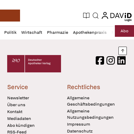
login
login
Aktuelle Ausgabe
Suche
Deutsche Apotheker Zeitung
Profil
Daz
Abo
Politik
Wirtschaft
Pharmazie
Apothekenpraxis
Recht
Sp
öffnen
Pur
Abo
öffnen
Nach
Deutscher Apotheker Verlag Logo
Facebook
Instagram
LinkedI
Service
Rechtliches
Newsletter
Allgemeine
Geschäftsbedingungen
Über uns
Allgemeine
Kontakt
Nutzungsbedingungen
Mediadaten
Impressum
Abo kündigen
Datenschutz
RSS-Feed