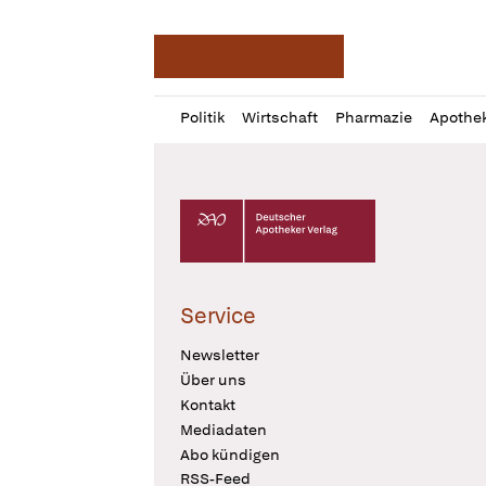
Deutsche Apotheker Ze
Profil
Daz
Politik
Wirtschaft
Pharmazie
Apothe
öffnen
Pur
Abo
öffnen
Deutscher Apotheker Verlag Logo
Service
Newsletter
Über uns
Kontakt
Mediadaten
Abo kündigen
RSS-Feed