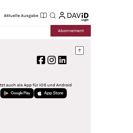
ogin
login
Aktuelle Ausgabe
Suche
Abo
nnement
Nach oben springen
Facebook
Instagram
LinkedIn
tzt auch als App für iOS und Android
Jetzt bei Google Play
Laden im App Store