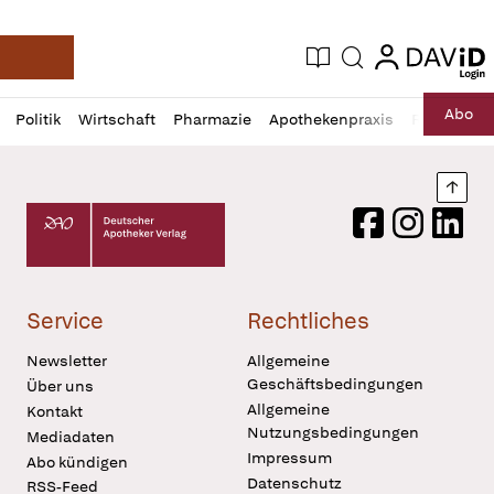
login
login
Aktuelle Ausgabe
Suche
Deutsche Apotheker Zeitung
Profil
Daz
Abo
Politik
Wirtschaft
Pharmazie
Apothekenpraxis
Recht
Sp
öffnen
Pur
Abo
öffnen
Nach
Deutscher Apotheker Verlag Logo
Facebook
Instagram
LinkedI
Service
Rechtliches
Newsletter
Allgemeine
Geschäftsbedingungen
Über uns
Allgemeine
Kontakt
Nutzungsbedingungen
Mediadaten
Impressum
Abo kündigen
Datenschutz
RSS-Feed