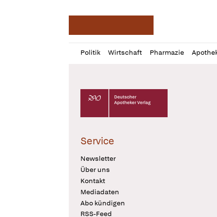
Deutsche Apotheker Ze
Profil
Daz
Politik
Wirtschaft
Pharmazie
Apothe
öffnen
Pur
Abo
öffnen
Deutscher Apotheker Verlag Logo
Service
Newsletter
Über uns
Kontakt
Mediadaten
Abo kündigen
RSS-Feed