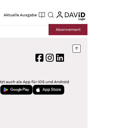
ogin
login
Aktuelle Ausgabe
Suche
Abo
nnement
Nach oben springen
Facebook
Instagram
LinkedIn
tzt auch als App für iOS und Android
Jetzt bei Google Play
Laden im App Store