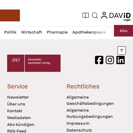
login
login
Aktuelle Ausgabe
Suche
Deutsche Apotheker Zeitung
Profil
Daz
Abo
Politik
Wirtschaft
Pharmazie
Apothekenpraxis
Recht
Sp
öffnen
Pur
Abo
öffnen
Nach
Deutscher Apotheker Verlag Logo
Facebook
Instagram
LinkedI
Service
Rechtliches
Newsletter
Allgemeine
Geschäftsbedingungen
Über uns
Allgemeine
Kontakt
Nutzungsbedingungen
Mediadaten
Impressum
Abo kündigen
Datenschutz
RSS-Feed