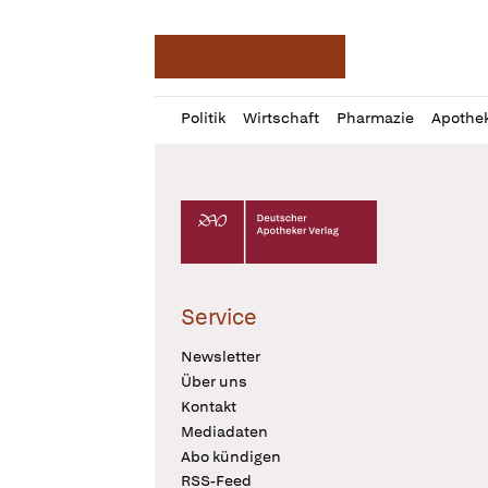
Deutsche Apotheker Ze
Profil
Daz
Politik
Wirtschaft
Pharmazie
Apothe
öffnen
Pur
Abo
öffnen
Deutscher Apotheker Verlag Logo
Service
Newsletter
Über uns
Kontakt
Mediadaten
Abo kündigen
RSS-Feed