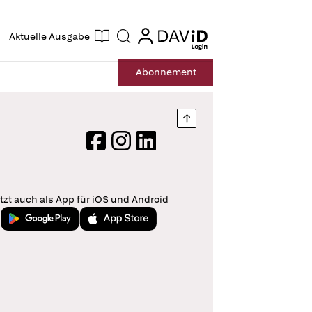
ogin
login
Aktuelle Ausgabe
Suche
Abo
nnement
Nach oben springen
Facebook
Instagram
LinkedIn
tzt auch als App für iOS und Android
Jetzt bei Google Play
Laden im App Store