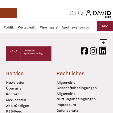
login
login
Aktuelle Ausgabe
Suche
Deutsche Apotheker Zeitung
Profil
Daz
Abo
Politik
Wirtschaft
Pharmazie
Apothekenpraxis
Recht
Sp
öffnen
Pur
Abo
öffnen
Nach
Deutscher Apotheker Verlag Logo
Facebook
Instagram
LinkedI
Service
Rechtliches
Newsletter
Allgemeine
Geschäftsbedingungen
Über uns
Allgemeine
Kontakt
Nutzungsbedingungen
Mediadaten
Impressum
Abo kündigen
Datenschutz
RSS-Feed