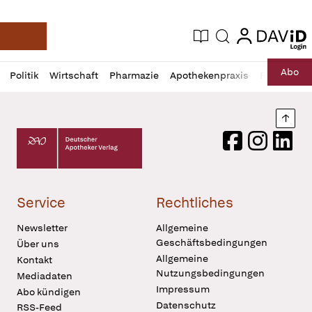
login
login
Aktuelle Ausgabe
Suche
Deutsche Apotheker Zeitung
Profil
Daz
Abo
Politik
Wirtschaft
Pharmazie
Apothekenpraxis
Recht
Sp
öffnen
Pur
Abo
öffnen
Nach
Deutscher Apotheker Verlag Logo
Facebook
Instagram
LinkedI
Service
Rechtliches
Newsletter
Allgemeine
Geschäftsbedingungen
Über uns
Allgemeine
Kontakt
Nutzungsbedingungen
Mediadaten
Impressum
Abo kündigen
Datenschutz
RSS-Feed