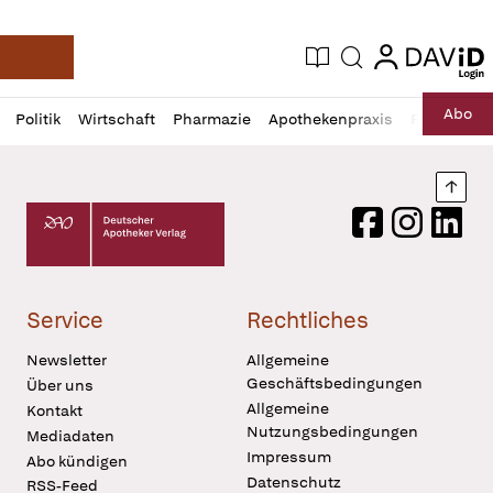
login
login
Aktuelle Ausgabe
Suche
Deutsche Apotheker Zeitung
Profil
Daz
Abo
Politik
Wirtschaft
Pharmazie
Apothekenpraxis
Recht
Sp
öffnen
Pur
Abo
öffnen
Nach
Deutscher Apotheker Verlag Logo
Facebook
Instagram
LinkedI
Service
Rechtliches
Newsletter
Allgemeine
Geschäftsbedingungen
Über uns
Allgemeine
Kontakt
Nutzungsbedingungen
Mediadaten
Impressum
Abo kündigen
Datenschutz
RSS-Feed