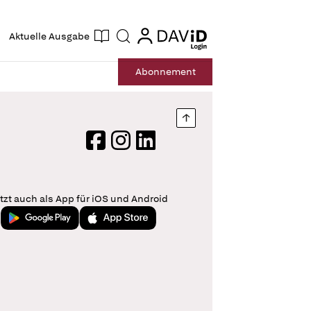
ogin
login
Aktuelle Ausgabe
Suche
Abo
nnement
Nach oben springen
Facebook
Instagram
LinkedIn
tzt auch als App für iOS und Android
Jetzt bei Google Play
Laden im App Store