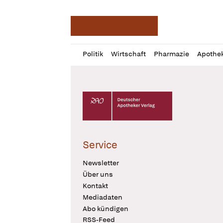
Deutsche Apotheker Ze
Profil
Daz
Politik
Wirtschaft
Pharmazie
Apothe
öffnen
Pur
Abo
öffnen
Deutscher Apotheker Verlag Logo
Service
Newsletter
Über uns
Kontakt
Mediadaten
Abo kündigen
RSS-Feed