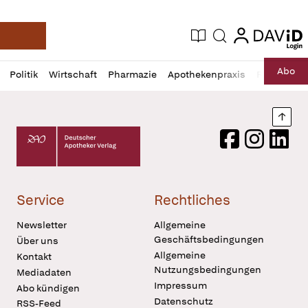
login
login
Aktuelle Ausgabe
Suche
Deutsche Apotheker Zeitung
Profil
Daz
Abo
Politik
Wirtschaft
Pharmazie
Apothekenpraxis
Recht
Sp
öffnen
Pur
Abo
öffnen
Nach
Deutscher Apotheker Verlag Logo
Facebook
Instagram
LinkedI
Service
Rechtliches
Newsletter
Allgemeine
Geschäftsbedingungen
Über uns
Allgemeine
Kontakt
Nutzungsbedingungen
Mediadaten
Impressum
Abo kündigen
Datenschutz
RSS-Feed