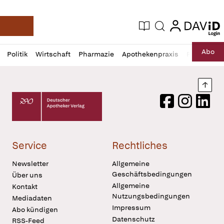
login
login
Aktuelle Ausgabe
Suche
Deutsche Apotheker Zeitung
Profil
Daz
Abo
Politik
Wirtschaft
Pharmazie
Apothekenpraxis
Recht
Sp
öffnen
Pur
Abo
öffnen
Nach
Deutscher Apotheker Verlag Logo
Facebook
Instagram
LinkedI
Service
Rechtliches
Newsletter
Allgemeine
Geschäftsbedingungen
Über uns
Allgemeine
Kontakt
Nutzungsbedingungen
Mediadaten
Impressum
Abo kündigen
Datenschutz
RSS-Feed