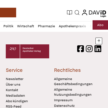
login
login
Aktuelle Ausgabe
Suche
Deutsche Apotheker Zeitung
Profil
Daz
Abo
Politik
Wirtschaft
Pharmazie
Apothekenpraxis
Recht
Sp
öffnen
Pur
Abo
öffnen
Nach
Deutscher Apotheker Verlag Logo
Facebook
Instagram
LinkedI
Service
Rechtliches
Newsletter
Allgemeine
Geschäftsbedingungen
Über uns
Allgemeine
Kontakt
Nutzungsbedingungen
Mediadaten
Impressum
Abo kündigen
Datenschutz
RSS-Feed