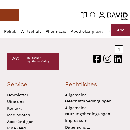
login
login
Aktuelle Ausgabe
Suche
Deutsche Apotheker Zeitung
Profil
Daz
Abo
Politik
Wirtschaft
Pharmazie
Apothekenpraxis
Recht
Sp
öffnen
Pur
Abo
öffnen
Nach
Deutscher Apotheker Verlag Logo
Facebook
Instagram
LinkedI
Service
Rechtliches
Newsletter
Allgemeine
Geschäftsbedingungen
Über uns
Allgemeine
Kontakt
Nutzungsbedingungen
Mediadaten
Impressum
Abo kündigen
Datenschutz
RSS-Feed