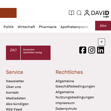
login
login
Aktuelle Ausgabe
Suche
Deutsche Apotheker Zeitung
Profil
Daz
Abo
Politik
Wirtschaft
Pharmazie
Apothekenpraxis
Recht
Sp
öffnen
Pur
Abo
öffnen
Nach
Deutscher Apotheker Verlag Logo
Facebook
Instagram
LinkedI
Service
Rechtliches
Newsletter
Allgemeine
Geschäftsbedingungen
Über uns
Allgemeine
Kontakt
Nutzungsbedingungen
Mediadaten
Impressum
Abo kündigen
Datenschutz
RSS-Feed