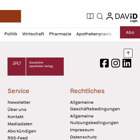
login
login
Aktuelle Ausgabe
Suche
Deutsche Apotheker Zeitung
Profil
Daz
Abo
Politik
Wirtschaft
Pharmazie
Apothekenpraxis
Recht
Sp
öffnen
Pur
Abo
öffnen
Nach
Deutscher Apotheker Verlag Logo
Facebook
Instagram
LinkedI
Service
Rechtliches
Newsletter
Allgemeine
Geschäftsbedingungen
Über uns
Allgemeine
Kontakt
Nutzungsbedingungen
Mediadaten
Impressum
Abo kündigen
Datenschutz
RSS-Feed