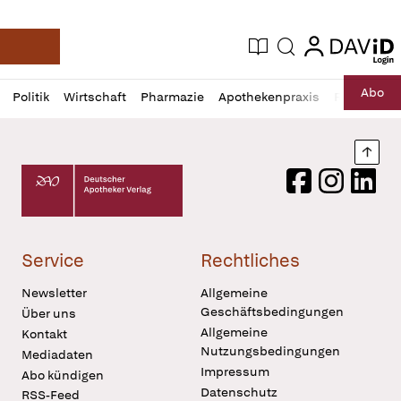
login
login
Aktuelle Ausgabe
Suche
Deutsche Apotheker Zeitung
Profil
Daz
Abo
Politik
Wirtschaft
Pharmazie
Apothekenpraxis
Recht
Sp
öffnen
Pur
Abo
öffnen
Nach
Deutscher Apotheker Verlag Logo
Facebook
Instagram
LinkedI
Service
Rechtliches
Newsletter
Allgemeine
Geschäftsbedingungen
Über uns
Allgemeine
Kontakt
Nutzungsbedingungen
Mediadaten
Impressum
Abo kündigen
Datenschutz
RSS-Feed