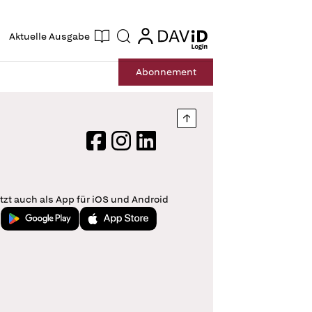
ogin
login
Aktuelle Ausgabe
Suche
Abo
nnement
Nach oben springen
Facebook
Instagram
LinkedIn
tzt auch als App für iOS und Android
Jetzt bei Google Play
Laden im App Store