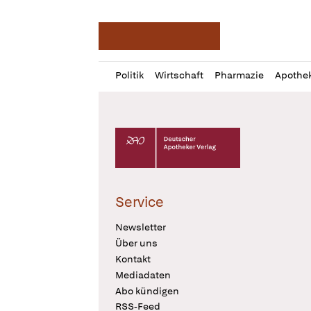
Deutsche Apotheker Ze
Profil
Daz
Politik
Wirtschaft
Pharmazie
Apothe
öffnen
Pur
Abo
öffnen
Deutscher Apotheker Verlag Logo
Service
Newsletter
Über uns
Kontakt
Mediadaten
Abo kündigen
RSS-Feed