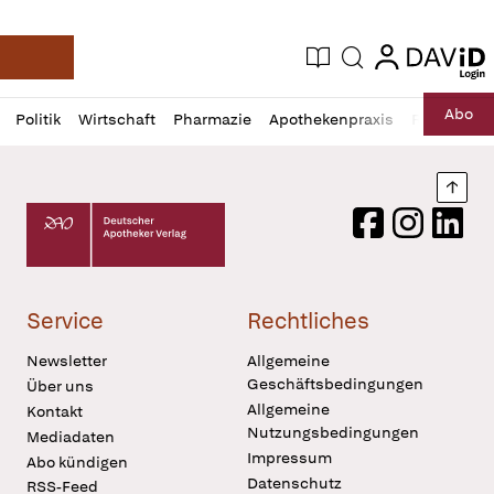
login
login
Aktuelle Ausgabe
Suche
Deutsche Apotheker Zeitung
Profil
Daz
Abo
Politik
Wirtschaft
Pharmazie
Apothekenpraxis
Recht
Sp
öffnen
Pur
Abo
öffnen
Nach
Deutscher Apotheker Verlag Logo
Facebook
Instagram
LinkedI
Service
Rechtliches
Newsletter
Allgemeine
Geschäftsbedingungen
Über uns
Allgemeine
Kontakt
Nutzungsbedingungen
Mediadaten
Impressum
Abo kündigen
Datenschutz
RSS-Feed