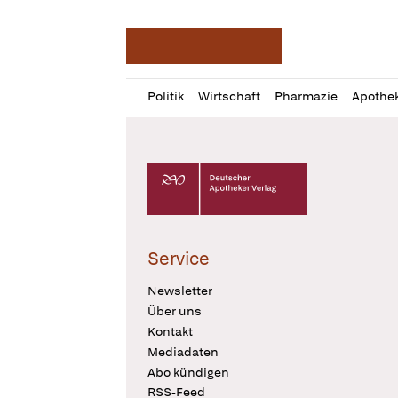
Deutsche Apotheker Ze
Profil
Daz
Politik
Wirtschaft
Pharmazie
Apothe
öffnen
Pur
Abo
öffnen
Deutscher Apotheker Verlag Logo
Service
Newsletter
Über uns
Kontakt
Mediadaten
Abo kündigen
RSS-Feed