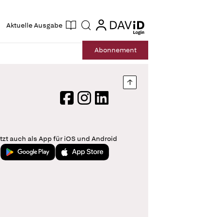
ogin
login
Aktuelle Ausgabe
Suche
Abo
nnement
Nach oben springen
Facebook
Instagram
LinkedIn
tzt auch als App für iOS und Android
Jetzt bei Google Play
Laden im App Store