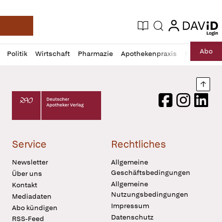
login
login
Aktuelle Ausgabe
Suche
Deutsche Apotheker Zeitung
Profil
Daz
Abo
Politik
Wirtschaft
Pharmazie
Apothekenpraxis
Recht
Sp
öffnen
Pur
Abo
öffnen
Nach
Deutscher Apotheker Verlag Logo
Facebook
Instagram
LinkedI
Service
Rechtliches
Newsletter
Allgemeine
Geschäftsbedingungen
Über uns
Allgemeine
Kontakt
Nutzungsbedingungen
Mediadaten
Impressum
Abo kündigen
Datenschutz
RSS-Feed