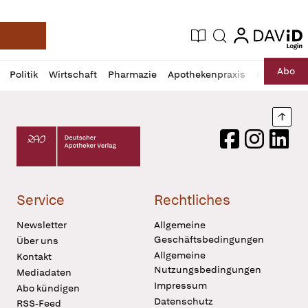
login
login
Aktuelle Ausgabe
Suche
Deutsche Apotheker Zeitung
Profil
Daz
Abo
Politik
Wirtschaft
Pharmazie
Apothekenpraxis
Recht
Sp
öffnen
Pur
Abo
öffnen
Nach
Deutscher Apotheker Verlag Logo
Facebook
Instagram
LinkedI
Service
Rechtliches
Newsletter
Allgemeine
Geschäftsbedingungen
Über uns
Allgemeine
Kontakt
Nutzungsbedingungen
Mediadaten
Impressum
Abo kündigen
Datenschutz
RSS-Feed