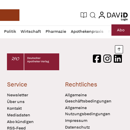
login
login
Aktuelle Ausgabe
Suche
Deutsche Apotheker Zeitung
Profil
Daz
Abo
Politik
Wirtschaft
Pharmazie
Apothekenpraxis
Recht
Sp
öffnen
Pur
Abo
öffnen
Nach
Deutscher Apotheker Verlag Logo
Facebook
Instagram
LinkedI
Service
Rechtliches
Newsletter
Allgemeine
Geschäftsbedingungen
Über uns
Allgemeine
Kontakt
Nutzungsbedingungen
Mediadaten
Impressum
Abo kündigen
Datenschutz
RSS-Feed