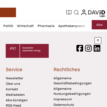
login
login
Aktuelle Ausgabe
Suche
Deutsche Apotheker Zeitung
Profil
Daz
Abo
Politik
Wirtschaft
Pharmazie
Apothekenpraxis
Recht
Sp
öffnen
Pur
Abo
öffnen
Nach
Deutscher Apotheker Verlag Logo
Facebook
Instagram
LinkedI
Service
Rechtliches
Newsletter
Allgemeine
Geschäftsbedingungen
Über uns
Allgemeine
Kontakt
Nutzungsbedingungen
Mediadaten
Impressum
Abo kündigen
Datenschutz
RSS-Feed