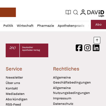
login
login
Aktuelle Ausgabe
Suche
Deutsche Apotheker Zeitung
Profil
Daz
Abo
Politik
Wirtschaft
Pharmazie
Apothekenpraxis
Recht
Sp
öffnen
Pur
Abo
öffnen
Nach
Deutscher Apotheker Verlag Logo
Facebook
Instagram
LinkedI
Service
Rechtliches
Newsletter
Allgemeine
Geschäftsbedingungen
Über uns
Allgemeine
Kontakt
Nutzungsbedingungen
Mediadaten
Impressum
Abo kündigen
Datenschutz
RSS-Feed