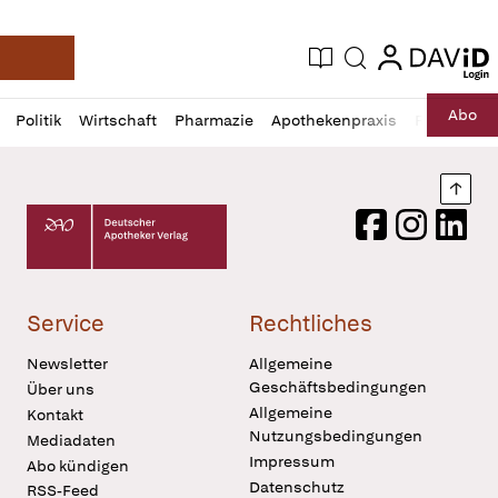
login
login
Aktuelle Ausgabe
Suche
Deutsche Apotheker Zeitung
Profil
Daz
Abo
Politik
Wirtschaft
Pharmazie
Apothekenpraxis
Recht
Sp
öffnen
Pur
Abo
öffnen
Nach
Deutscher Apotheker Verlag Logo
Facebook
Instagram
LinkedI
Service
Rechtliches
Newsletter
Allgemeine
Geschäftsbedingungen
Über uns
Allgemeine
Kontakt
Nutzungsbedingungen
Mediadaten
Impressum
Abo kündigen
Datenschutz
RSS-Feed