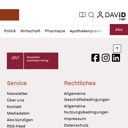
login
login
Aktuelle Ausgabe
Suche
Deutsche Apotheker Zeitung
Profil
Daz
Abo
Politik
Wirtschaft
Pharmazie
Apothekenpraxis
Recht
Sp
öffnen
Pur
Abo
öffnen
Nach
Deutscher Apotheker Verlag Logo
Facebook
Instagram
LinkedI
Service
Rechtliches
Newsletter
Allgemeine
Geschäftsbedingungen
Über uns
Allgemeine
Kontakt
Nutzungsbedingungen
Mediadaten
Impressum
Abo kündigen
Datenschutz
RSS-Feed