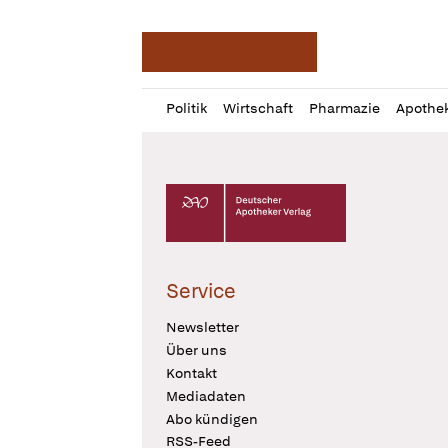
Deutsche Apotheker Ze
Profil
Daz
Politik
Wirtschaft
Pharmazie
Apothe
öffnen
Pur
Abo
öffnen
Deutscher Apotheker Verlag Logo
Service
Newsletter
Über uns
Kontakt
Mediadaten
Abo kündigen
RSS-Feed