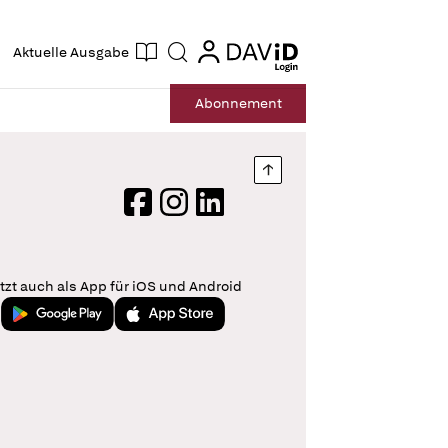
ogin
login
Aktuelle Ausgabe
Suche
Abo
nnement
Nach oben springen
Facebook
Instagram
LinkedIn
tzt auch als App für iOS und Android
Jetzt bei Google Play
Laden im App Store