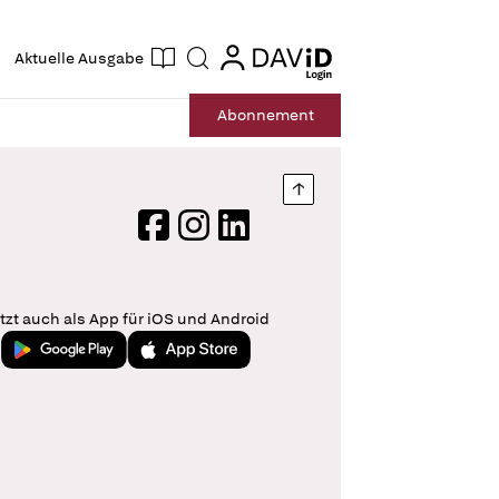
ogin
login
Aktuelle Ausgabe
Suche
Abo
nnement
Nach oben springen
Facebook
Instagram
LinkedIn
tzt auch als App für iOS und Android
Jetzt bei Google Play
Laden im App Store