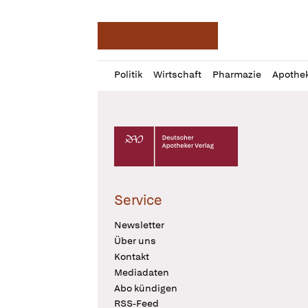
Deutsche Apotheker Ze
Profil
Daz
Politik
Wirtschaft
Pharmazie
Apothe
öffnen
Pur
Abo
öffnen
Deutscher Apotheker Verlag Logo
Service
Newsletter
Über uns
Kontakt
Mediadaten
Abo kündigen
RSS-Feed