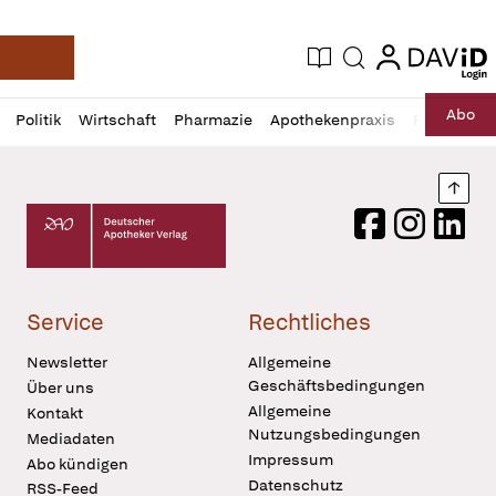
login
login
Aktuelle Ausgabe
Suche
Deutsche Apotheker Zeitung
Profil
Daz
Abo
Politik
Wirtschaft
Pharmazie
Apothekenpraxis
Recht
Sp
öffnen
Pur
Abo
öffnen
Nach
Deutscher Apotheker Verlag Logo
Facebook
Instagram
LinkedI
Service
Rechtliches
Newsletter
Allgemeine
Geschäftsbedingungen
Über uns
Allgemeine
Kontakt
Nutzungsbedingungen
Mediadaten
Impressum
Abo kündigen
Datenschutz
RSS-Feed