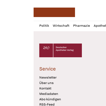
Deutsche Apotheker Ze
Profil
Daz
Politik
Wirtschaft
Pharmazie
Apothe
öffnen
Pur
Abo
öffnen
Deutscher Apotheker Verlag Logo
Service
Newsletter
Über uns
Kontakt
Mediadaten
Abo kündigen
RSS-Feed