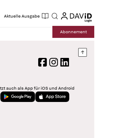
ogin
login
Aktuelle Ausgabe
Suche
Abo
nnement
Nach oben springen
Facebook
Instagram
LinkedIn
tzt auch als App für iOS und Android
Jetzt bei Google Play
Laden im App Store