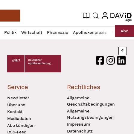
login
login
Aktuelle Ausgabe
Suche
Deutsche Apotheker Zeitung
Profil
Daz
Abo
Politik
Wirtschaft
Pharmazie
Apothekenpraxis
Recht
Sp
öffnen
Pur
Abo
öffnen
Nach
Deutscher Apotheker Verlag Logo
Facebook
Instagram
LinkedI
Service
Rechtliches
Newsletter
Allgemeine
Geschäftsbedingungen
Über uns
Allgemeine
Kontakt
Nutzungsbedingungen
Mediadaten
Impressum
Abo kündigen
Datenschutz
RSS-Feed