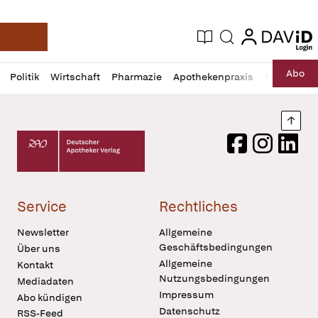
login
login
Aktuelle Ausgabe
Suche
Deutsche Apotheker Zeitung
Profil
Daz
Abo
Politik
Wirtschaft
Pharmazie
Apothekenpraxis
Recht
Sp
öffnen
Pur
Abo
öffnen
Nach
Deutscher Apotheker Verlag Logo
Facebook
Instagram
LinkedI
Service
Rechtliches
Newsletter
Allgemeine
Geschäftsbedingungen
Über uns
Allgemeine
Kontakt
Nutzungsbedingungen
Mediadaten
Impressum
Abo kündigen
Datenschutz
RSS-Feed