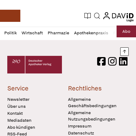
login
login
Aktuelle Ausgabe
Suche
Deutsche Apotheker Zeitung
Profil
Daz
Abo
Politik
Wirtschaft
Pharmazie
Apothekenpraxis
Recht
Sp
öffnen
Pur
Abo
öffnen
Nach
Deutscher Apotheker Verlag Logo
Facebook
Instagram
LinkedI
Service
Rechtliches
Newsletter
Allgemeine
Geschäftsbedingungen
Über uns
Allgemeine
Kontakt
Nutzungsbedingungen
Mediadaten
Impressum
Abo kündigen
Datenschutz
RSS-Feed