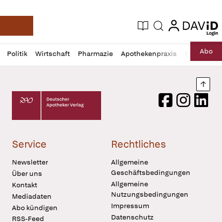
login
login
Aktuelle Ausgabe
Suche
Deutsche Apotheker Zeitung
Profil
Daz
Abo
Politik
Wirtschaft
Pharmazie
Apothekenpraxis
Recht
Sp
öffnen
Pur
Abo
öffnen
Nach
Deutscher Apotheker Verlag Logo
Facebook
Instagram
LinkedI
Service
Rechtliches
Newsletter
Allgemeine
Geschäftsbedingungen
Über uns
Allgemeine
Kontakt
Nutzungsbedingungen
Mediadaten
Impressum
Abo kündigen
Datenschutz
RSS-Feed