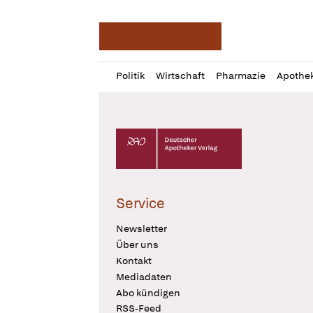
Deutsche Apotheker Ze
Profil
Daz
Politik
Wirtschaft
Pharmazie
Apothe
öffnen
Pur
Abo
öffnen
Deutscher Apotheker Verlag Logo
Service
Newsletter
Über uns
Kontakt
Mediadaten
Abo kündigen
RSS-Feed