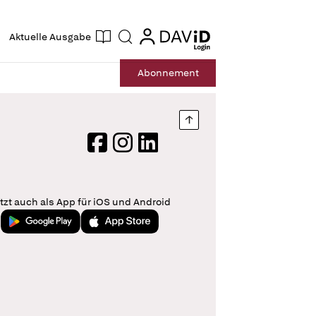
ogin
login
Aktuelle Ausgabe
Suche
Abo
nnement
Nach oben springen
Facebook
Instagram
LinkedIn
tzt auch als App für iOS und Android
Jetzt bei Google Play
Laden im App Store